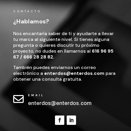
CONTACTO
¿Hablamos?
Nos encantaría saber de ti y ayudarte a llevar
tu marca al siguiente nivel. Si tienes alguna
pregunta o quieres discutir tu próximo
proyecto, no dudes en llamarnos al
616 96 95
67
/
666 28 28 82
.
También puedes enviarnos un correo
electrónico a
enterdos@enterdos.com
para
obtener una consulta gratuita.
EMAIL

enterdos@enterdos.com