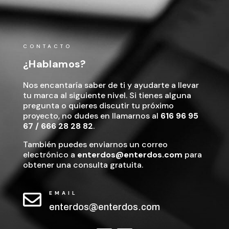
CONTACTO
¿Hablamos?
Nos encantaría saber de ti y ayudarte a llevar
tu marca al siguiente nivel. Si tienes alguna
pregunta o quieres discutir tu próximo
proyecto, no dudes en llamarnos al
616 96 95
67
/
666 28 28 82
.
También puedes enviarnos un correo
electrónico a
enterdos@enterdos.com
para
obtener una consulta gratuita.
EMAIL

enterdos@enterdos.com