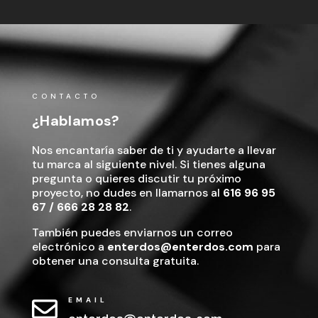
CONTACTO
¿Hablamos?
Nos encantaría saber de ti y ayudarte a llevar
tu marca al siguiente nivel. Si tienes alguna
pregunta o quieres discutir tu próximo
proyecto, no dudes en llamarnos al
616 96 95
67
/
666 28 28 82
.
También puedes enviarnos un correo
electrónico a
enterdos@enterdos.com
para
obtener una consulta gratuita.
EMAIL
